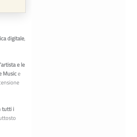
ca digitale
,
artista e le
le Music
e
ecensione
tutti i
iuttosto