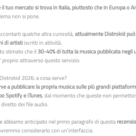
 il tuo mercato si trova in Italia, piuttosto che in Europa o 
oblema non si pone.
accontarti qualche altra curiosità,
attualmente Distrokid può
i di artisti
iscritti in attività.
ato stimato che il
30-40% di tutta la musica pubblicata negli u
” proprio attraverso questo servizio.
istrokid 2026: a cosa serve?
rve a pubblicare la propria musica sulle più grandi piattafor
po Spotify e iTunes
, dal momento che queste non permetton
diretto dei file audio.
 abbiamo anticipato nel primo paragrafo di questa
recensi
ovremmo considerarlo con un’interfaccia.