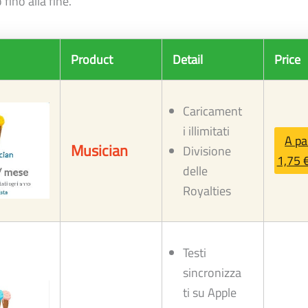
 fino alla fine.
Product
Detail
Price
Caricament
i illimitati
A pa
Musician
Divisione
1,75 
delle
Royalties
Testi
sincronizza
ti su Apple