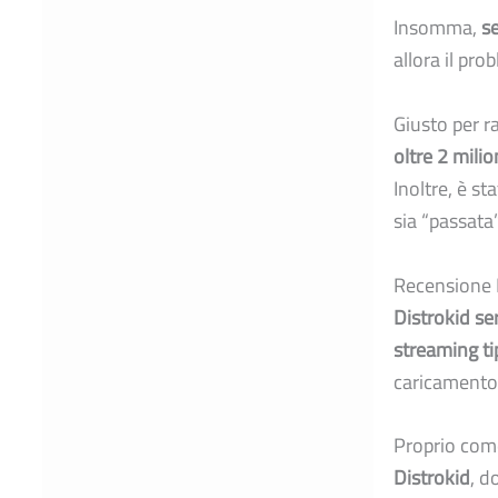
Insomma,
se
allora il pr
Giusto per r
oltre 2 milion
Inoltre, è st
sia “passata
Recensione D
Distrokid se
streaming ti
caricamento 
Proprio come
Distrokid
, d