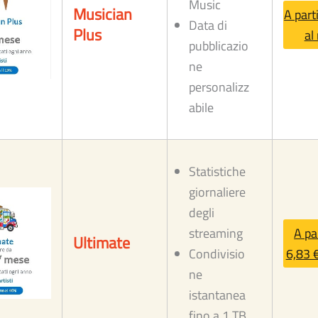
Music
Musician
A part
Data di
Plus
al
pubblicazio
ne
personalizz
abile
Statistiche
giornaliere
degli
streaming
A pa
Ultimate
Condivisio
6,83 
ne
istantanea
fino a 1 TB