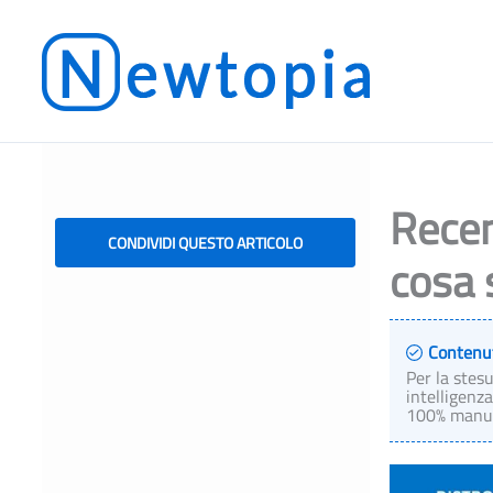
Vai
al
contenuto
Recen
CONDIVIDI QUESTO ARTICOLO
cosa 
Contenu
Per la stes
intelligenza
100% manual