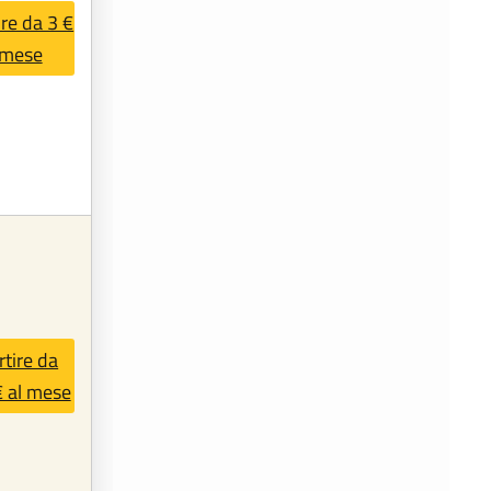
ire da 3 €
 mese
rtire da
€ al mese