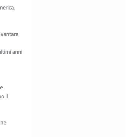
America
,
 vantare
ltimi anni
me
o il
one