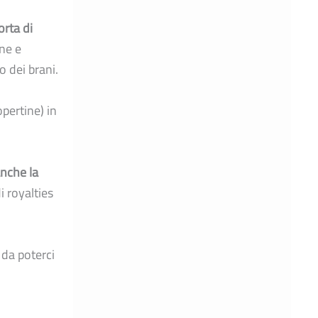
orta di
one e
o dei brani.
pertine) in
anche la
i royalties
 da poterci