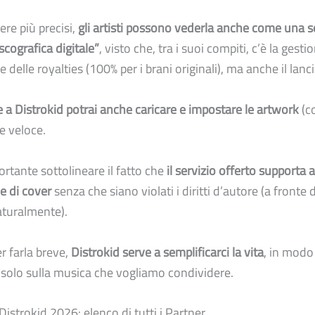
ere più precisi,
gli artisti possono vederla anche come una s
scografica digitale”
, visto che, tra i suoi compiti, c’è la gesti
delle royalties (100% per i brani originali), ma anche il lanci
e a Distrokid potrai anche caricare e impostare le artwork
(co
e veloce.
ortante sottolineare il fatto che
il servizio offerto supporta 
e di cover
senza che siano violati i diritti d’autore (a fronte d
aturalmente).
 farla breve,
Distrokid serve a semplificarci la vita
, in modo
solo sulla musica che vogliamo condividere.
istrokid 2026: elenco di tutti i Partner