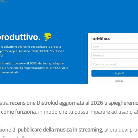
ostra
recensione Distrokid aggiornata al 2026
ti spiegheremo
e come funziona
, in modo che tu possa imparare ad usarlo al
zione di
pubblicare della musica in streaming
, allora devi pro