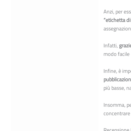
Anzi, per ess
“etichetta di
assegnazione 
Infatti,
grazi
modo facile 
Infine, è imp
pubblicazion
più basse, n
Insomma, per
concentrare 
Recensione D