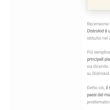
Recensione 
Distrokid è 
istituito ne
Più semplic
principali p
via dicendo.
su Distrokid
Detto ciò,
il
paesi del m
problematici