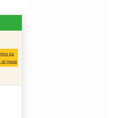
rtire da
€ al mese