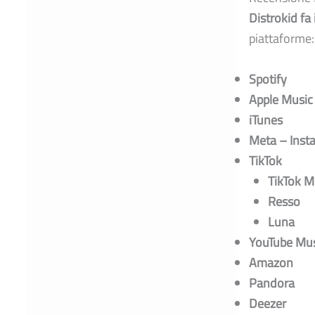
Distrokid f
piattaforme:
Spotify
Apple Music
iTunes
Meta – Inst
TikTok
TikTok M
Resso
Luna
YouTube Mus
Amazon
Pandora
Deezer