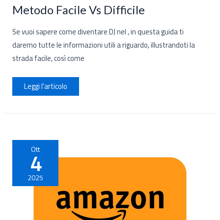
Metodo Facile Vs Difficile
Se vuoi sapere come diventare DJ nel , in questa guida ti
daremo tutte le informazioni utili a riguardo, illustrandoti la
strada facile, così come
Come
Leggi l'articolo
Diventare
DJ
nel
2026:
Metodo
Facile
Vs
Difficile
Ott
4
2025