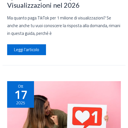
Visualizzazioni nel 2026
Ma quanto paga TikTok per 1 milione di visualizzazioni? Se
anche anche tu vuoi conoscere la risposta alla domanda, rimani
in questa guida, perché è
Quanto
Leggi l'articolo
Paga
TikTok
per
1
Milione
di
Visualizzazioni
nel
2026
Ott
17
2025