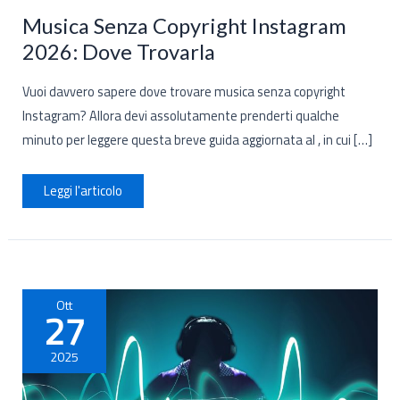
Musica Senza Copyright Instagram
2026: Dove Trovarla
Vuoi davvero sapere dove trovare musica senza copyright
Instagram? Allora devi assolutamente prenderti qualche
minuto per leggere questa breve guida aggiornata al , in cui […]
Musica
Leggi l'articolo
Senza
Copyright
Instagram
2026:
Dove
Trovarla
Ott
27
2025