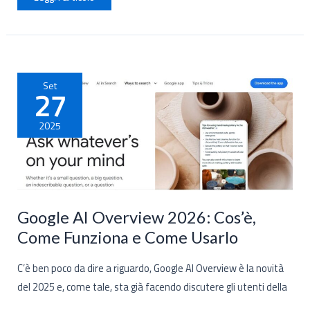
Google
AI
Overview:
la
Procedura
Corretta
da
Seguire
Set
27
2025
Google AI Overview 2026: Cos’è,
Come Funziona e Come Usarlo
C’è ben poco da dire a riguardo, Google AI Overview è la novità
del 2025 e, come tale, sta già facendo discutere gli utenti della