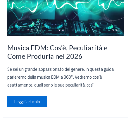
Musica EDM: Cos’è, Peculiarità e
Come Produrla nel 2026
Se sei un grande appassionato del genere, in questa guida
parleremo della musica EDM a 360°. Vedremo cos’è
esattamente, quali sono le sue peculiarità, così
Musica
Leggi l'articolo
EDM:
Cos’è,
Peculiarità
e
Come
Produrla
nel