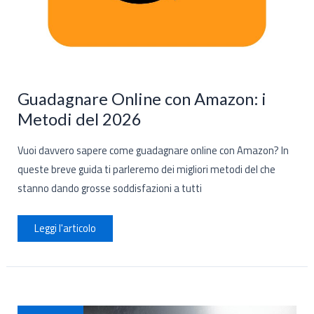
Guadagnare Online con Amazon: i
Metodi del 2026
Vuoi davvero sapere come guadagnare online con Amazon? In
queste breve guida ti parleremo dei migliori metodi del che
stanno dando grosse soddisfazioni a tutti
Guadagnare
Leggi l'articolo
Online
con
Amazon:
i
Metodi
del
2026