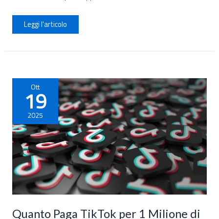
Fare
Leggi l'articolo
Soldi
con
Intelligenza
Artificiale:
Metodi
Validi
del
2026
Ott
19
2025
Quanto Paga TikTok per 1 Milione di