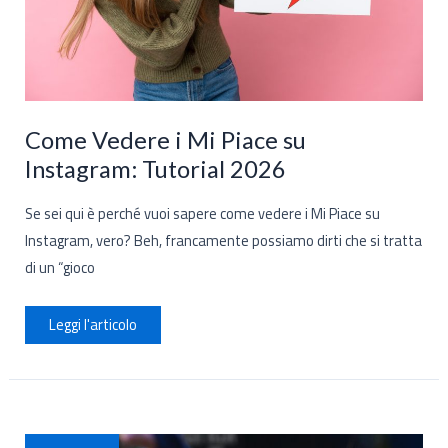
Come Vedere i Mi Piace su
Instagram: Tutorial 2026
Se sei qui è perché vuoi sapere come vedere i Mi Piace su
Instagram, vero? Beh, francamente possiamo dirti che si tratta
di un “gioco
Come
Leggi l'articolo
Vedere
i
Mi
Piace
su
Instagram:
Tutorial
2026