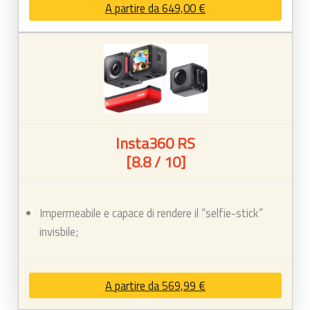
A partire da 649,00 €
Insta360 RS
[8.8 / 10]
Impermeabile e capace di rendere il “selfie-stick”
invisbile;
A partire da 569,99 €