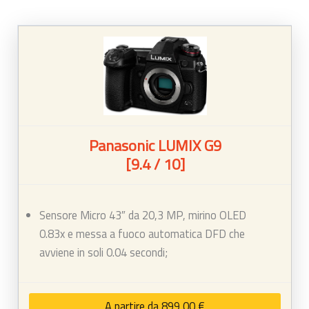
Panasonic LUMIX G9
[9.4 / 10]
Sensore Micro 43″ da 20,3 MP, mirino OLED
0.83x e messa a fuoco automatica DFD che
avviene in soli 0.04 secondi;
A partire da 899,00 €