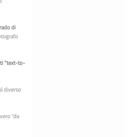
o
rado di
otografo
ti “text-to-
sì diverso
vvero “da