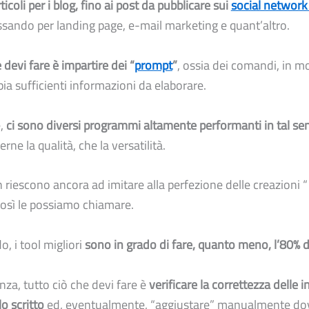
rticoli per i blog, fino ai post da pubblicare sui
social network
ssando per landing page, e-mail marketing e quant’altro.
 devi fare è impartire dei “
prompt
”
, ossia dei comandi, in m
ia sufficienti informazioni da elaborare.
e,
ci sono diversi programmi altamente performanti in tal se
ne la qualità, che la versatilità.
n riescono ancora ad imitare alla perfezione delle creazioni
osì le possiamo chiamare.
, i tool migliori
sono in grado di fare, quanto meno, l’80% d
za, tutto ciò che devi fare è
verificare la correttezza delle 
lo scritto
ed, eventualmente, “aggiustare” manualmente dov