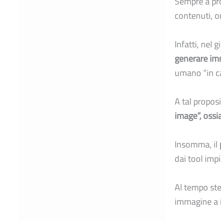
Sempre a pr
contenuti, o
Infatti, nel
generare imm
umano “in ca
A tal propos
image”, ossi
Insomma, il
dai tool impi
Al tempo ste
immagine a 