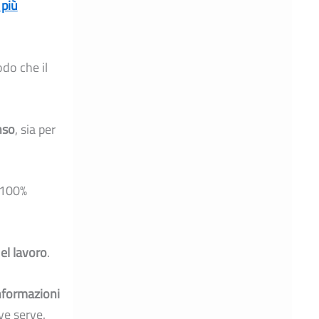
 più
odo che il
nso
, sia per
 “100%
el lavoro
.
informazioni
e serve.