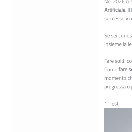
Nel 2026 ci
Artificiale
. I
successo in 
Se sei curio
insieme la l
Fare soldi c
Come
fare s
momento che,
pregressa o 
1. Testi