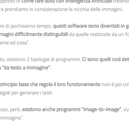
oposito di
come fare soldi con Intelligenza Artificiale
creand
ra prendiamo in considerazione la nicchia delle immagini.
 giro di pochissimo tempo,
questi software sono diventati in g
agini difficilmente distinguibili
da quelle realizzate da un f
rne ed ossa”.
ito, esistono 2 tipologie di programmi.
Ci sono quelli così det
a “da testo a immagine”
.
principio base che regola il loro funzionamento
non è poi co
egati per generare i testi.
sso, però,
esistono anche programmi “image-to-image”
, o
immagine”.