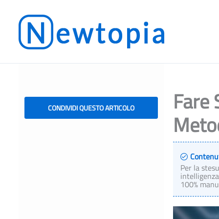
Vai
al
contenuto
Fare S
CONDIVIDI QUESTO ARTICOLO
Metod
Contenu
Per la stes
intelligenza
100% manual