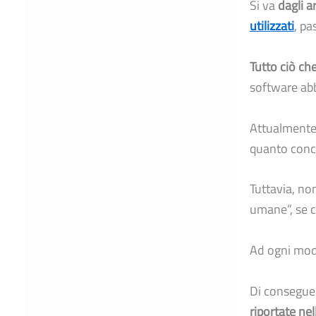
Si va
dagli a
utilizzati
, pa
Tutto ciò che
software abb
Attualment
quanto concer
Tuttavia, no
umane”, se c
Ad ogni modo
Di conseguen
riportate nel