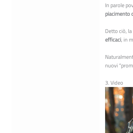
In parole pov
piacimento d
Detto ciò, l
efficaci
, in 
Naturalmen
nuovi “promp
3. Video