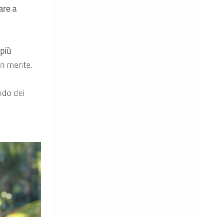
are a
 più
in mente.
ndo dei