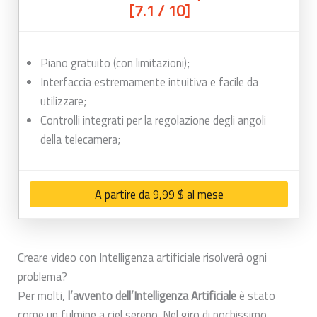
[7.1 / 10]
Piano gratuito (con limitazioni);
Interfaccia estremamente intuitiva e facile da
utilizzare;
Controlli integrati per la regolazione degli angoli
della telecamera;
A partire da 9,99 $ al mese
Creare video con Intelligenza artificiale risolverà ogni
problema?
Per molti,
l’avvento dell’Intelligenza Artificiale
è stato
come un fulmine a ciel sereno. Nel giro di pochissimo