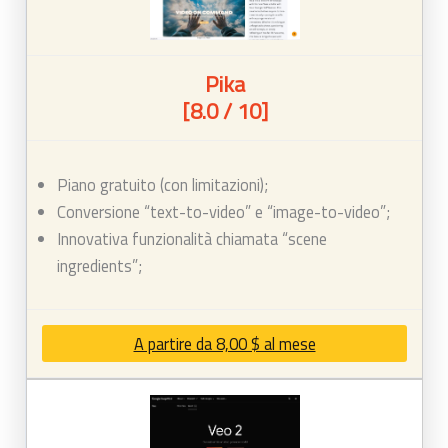
Pika
[8.0 / 10]
Piano gratuito (con limitazioni);
Conversione “text-to-video” e “image-to-video”;
Innovativa funzionalità chiamata “scene
ingredients”;
A partire da 8,00 $ al mese