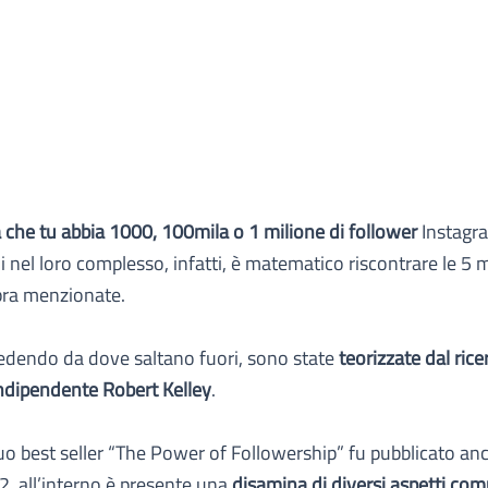
che tu abbia 1000, 100mila o 1 milione di follower
Instagr
 nel loro complesso, infatti, è matematico riscontrare le 5 
pra menzionate.
hiedendo da dove saltano fuori, sono state
teorizzate dal rice
ndipendente Robert Kelley
.
uo best seller “The Power of Followership” fu pubblicato an
, all’interno è presente una
disamina di diversi aspetti co