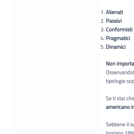
Alienati
Passivi
Conformisti
Pragmatici
Dinamici
Non importa 
Osservandoli
tipologie so
Se ti stai c
americano i
Sebbene il s
lontano 1992