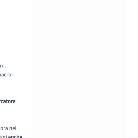
am.
macro-
rcatore
cora nel
muni anche