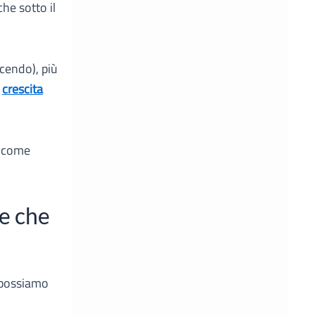
he sotto il
icendo),
più
a
crescita
e come
ie che
 possiamo