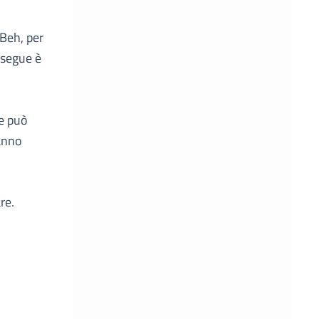
 Beh, per
 segue è
he può
hanno
re.