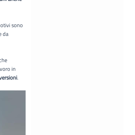
motivi sono
e da
 che
voro in
versioni
.