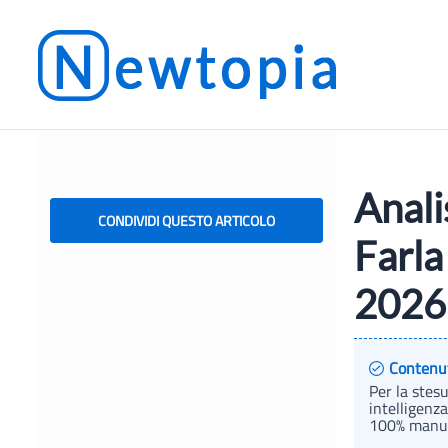
Vai
al
contenuto
Anali
CONDIVIDI QUESTO ARTICOLO
Farla
2026
Contenu
Per la stes
intelligenza
100% manual