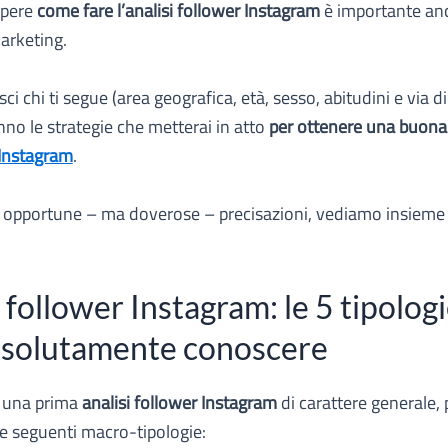
apere
come fare l’analisi follower Instagram
è importante anc
Marketing.
i chi ti segue (area geografica, età, sesso, abitudini e via d
anno le strategie che metterai in atto
per ottenere una buon
 Instagram
.
e opportune – ma doverose – precisazioni, vediamo insiem
 follower Instagram: le 5 tipolog
ssolutamente conoscere
 una prima
analisi follower Instagram
di carattere generale,
le seguenti macro-tipologie: