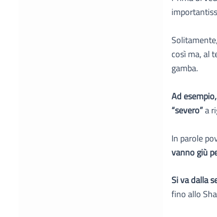
importantiss
Solitamente
così ma, al 
gamba.
Ad esempio, i
“severo”
a r
In parole po
vanno giù pe
Si va dalla 
fino allo Sh