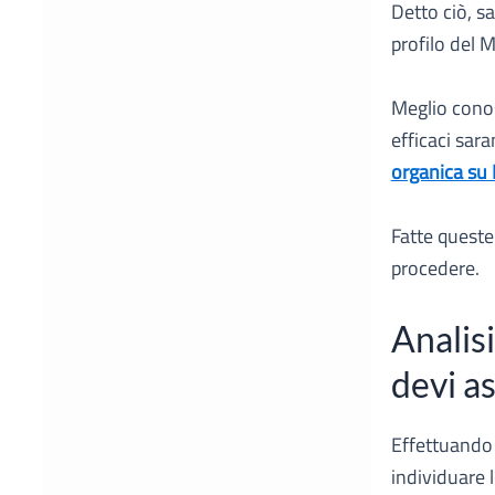
Detto ciò, s
profilo del 
Meglio conosc
efficaci sar
organica su
Fatte quest
procedere.
Analisi
devi a
Effettuando
individuare 