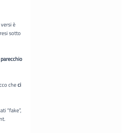
 versi è
resi sotto
 parecchio
ecco che
ci
ti “fake”,
nt.