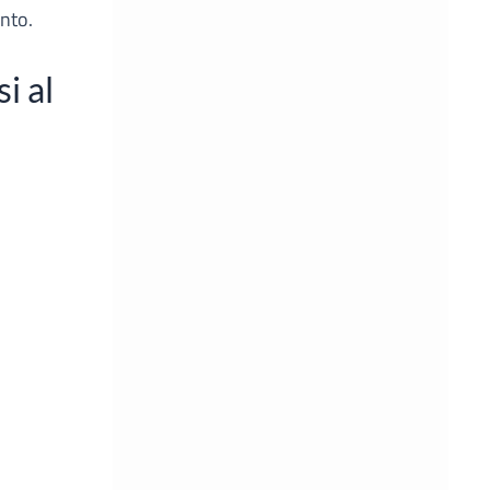
ento.
i al