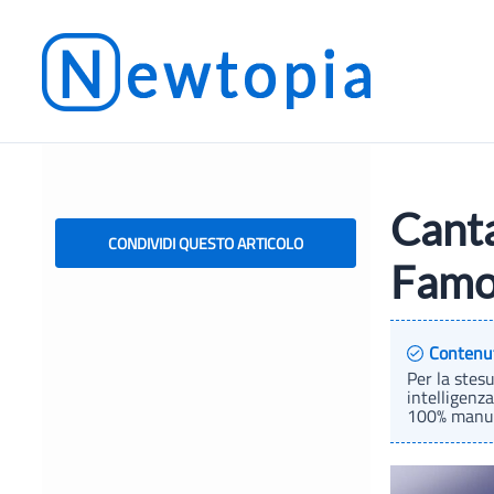
Vai
al
contenuto
Canta
CONDIVIDI QUESTO ARTICOLO
Famos
Contenu
Per la stes
intelligenza
100% manual