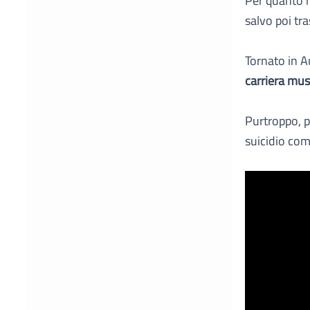
Per quanto r
salvo poi tr
Tornato in A
carriera mus
Purtroppo, 
suicidio comp