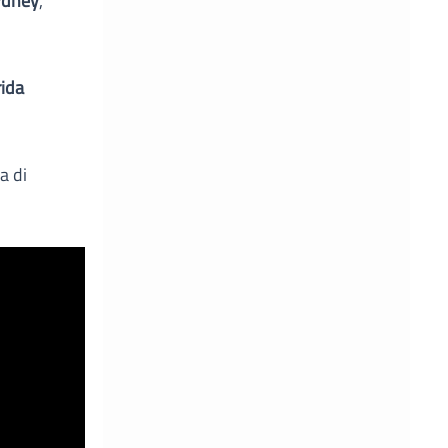
ydney
,
rida
a di