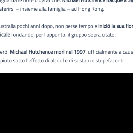
iguarda le note biografiche,
Michael Hutchence nacque a S
asferirsi – insieme alla famiglia – ad Hong Kong.
ustralia pochi anni dopo, non perse tempo e
iniziò la sua flo
icale
fondando, per l’appunto, il gruppo sopra citato.
però,
Michael Hutchence morì nel 1997
, ufficialmente a caus
iuto sotto l’effetto di alcool e di sostanze stupefacenti.