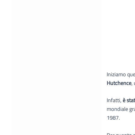
Iniziamo qu
Hutchence
,
Infatti,
è sta
mondiale gra
1987.